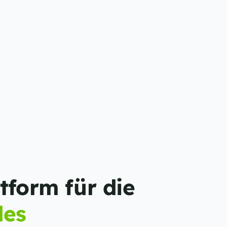
Die All‑in‑One‑Plattform für die 
es 