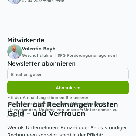
02.04.2026
5
min read
Mitwirkende
Valentin Bayh
Geschäftsführer | SFG Forderungsmanagement
Newsletter abonnieren
Abonnieren
Mit der Anmeldung stimmen Sie unserer 
Fehler auf Rechnungen kosten 
Datenschutzrichtlinie zu und erklären sich damit 
einverstanden, Updates von unserem Unternehmen zu 
Geld – und Vertrauen
erhalten.
Wer als Unternehmen, Kanzlei oder Selbstständiger 
Rechnungen schreibt, steht in der Pflicht: 