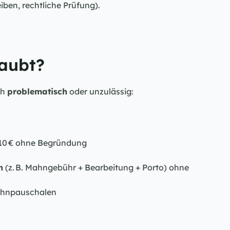
ben, rechtliche Prüfung).
laubt?
h 
problematisch
 oder unzulässig:
 10 € ohne Begründung
n
 (z. B. Mahngebühr + Bearbeitung + Porto) ohne 
Mahnpauschalen