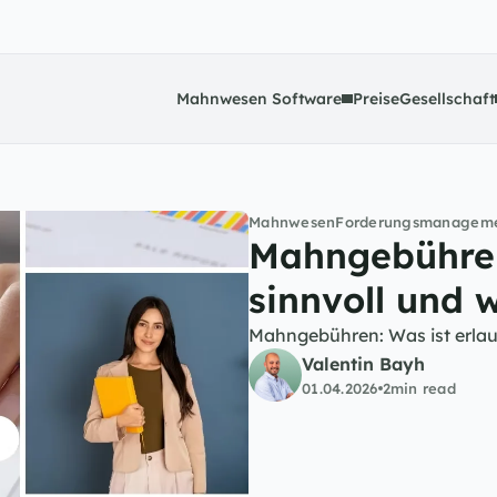
Mahnwesen Software
Preise
Gesellschaft
Mahnwesen
Forderungsmanagem
Mahngebühren:
sinnvoll und 
Mahngebühren: Was ist erlaub
Valentin Bayh
01.04.2026
2
min read